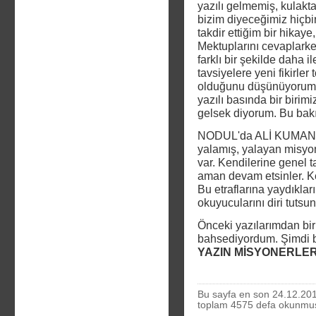
yazılı gelmemiş, kulak
bizim diyeceğimiz hiçbi
takdir ettiğim bir hika
Mektuplarını cevaplark
farklı bir şekilde daha i
tavsiyelere yeni fikirle
olduğunu düşünüyorum. H
yazılı basında bir birimi
gelsek diyorum. Bu bak
NODUL'da ALİ KUMAN'D
yalamış, yalayan misyone
var. Kendilerine genel t
aman devam etsinler. Ke
Bu etraflarına yaydıkları 
okuyucularını diri tutsun
Önceki yazılarımdan bir
bahsediyordum. Şimdi bi
YAZIN MİSYONERLER
Bu sayfa en son 24.12.201
toplam 4575 defa okunmu