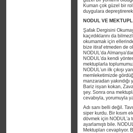
Kuman çok güzel bir rol
duygulara depreştirerek b
NODUL VE MEKTUPL
Şafak Dergisini Okumay
kaçırdıklarını da bilmez
okumamak için ellerinde
bize itiraf etmeden de 
NODUL'da Almanya'dan 
NODUL'da kendi yöntemi
mektuplarla toplumumuzu
NODUL'un ilk çıkışı yanl
memleketimizde gördüğü
manzaradan yakındığı yaz
Bariz isyan kokan, Zaval
şey. Sonra ona mektupla
cevabıyla, yorumuyla y
Adı sanı belli değil. Ta
siper kurdu. Bir kısım e
dövmek için NODUL'a t
ayarlamıştı bile. NODUL
Mektupları cevaplıyor. B