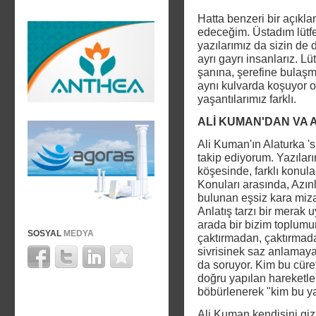
Hatta benzeri bir açıkl
edeceğim. Üstadım lütfe
yazılarımız da sizin de d
ayrı gayrı insanlarız. Lü
şanına, şerefine bulaşm
aynı kulvarda koşuyor ols
yaşantılarımız farklı.
ALİ KUMAN'DAN VA
Ali Kuman'ın Alaturka '
takip ediyorum. Yazıla
köşesinde, farklı konular
Konuları arasında, Azınl
bulunan eşsiz kara mizahl
Anlatış tarzı bir merak
arada bir bizim toplumu
SOSYAL
MEDYA
çaktırmadan, çaktırmadan
sivrisinek saz anlamaya
da soruyor. Kim bu cüre
doğru yapılan hareketlere
böbürlenerek "kim bu yaz
Ali Kuman kendisini gizli