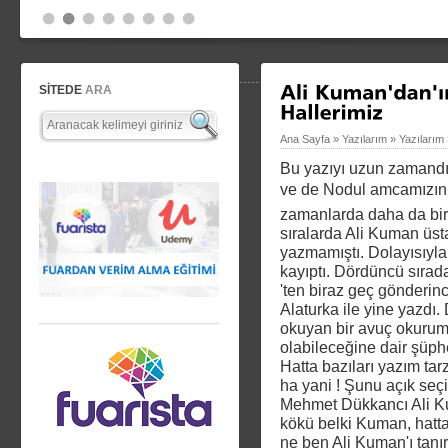
SİTEDE
ARA
Ana Sayfa
»
Yazılarım
»
Yazılarım
Bu yazıyı uzun zamand
ve de Nodul amcamızın y
zamanlarda daha da bir
sıralarda Ali Kuman üsta
yazmamıştı. Dolayısıyla
kayıptı. Dördüncü sırad
'ten biraz geç gönderin
Alaturka ile yine yazdı.
okuyan bir avuç okuru
olabileceğine dair şüph
Hatta bazıları yazım tar
ha yani ! Şunu açık seçi
Mehmet Dükkancı Ali Kum
kökü belki Kuman, hatt
ne ben Ali Kuman'ı tanır