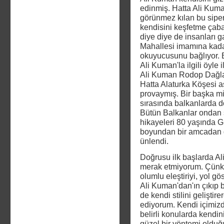
edinmiş. Hatta Ali Kuma
görünmez kılan bu siperi
kendisini keşfetme çabası
diye diye de insanları g
Mahallesi imamına kadar
okuyucusunu bağlıyor. B
Ali Kuman'la ilgili öyle
Ali Kuman Rodop Dağları
Hatta Alaturka Köşesi 
provaymış. Bir başka mi
sırasında balkanlarda d
Bütün Balkanlar ondan 
hikayeleri 80 yaşında
boyundan bir amcadan 
ünlendi.
Doğrusu ilk başlarda Al
merak etmiyorum. Çünkü b
olumlu eleştiriyi, yol g
Ali Kuman'dan'ın çıkıp b
de kendi stilini geliştir
ediyorum. Kendi içimiz
belirli konularda kendi
güzel bir yöntemi oldu