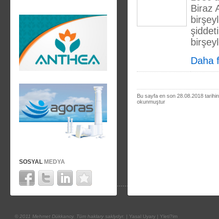
Biraz 
birşey
şiddet
birşey
Daha fa
Bu sayfa en son 28.08.2018 tarihi
okunmuştur
SOSYAL
MEDYA
© 2011 Mehmet Dükkancy. Tüm haklary saklydyr.
|
Yasal Uyary
|
Yleti?im