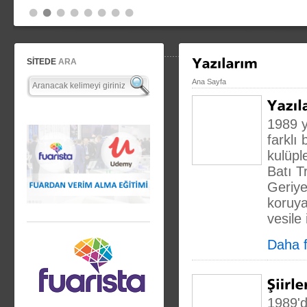
SİTEDE
ARA
Ana Sayfa
1989 y
farklı
kulüpl
Batı T
Geriye
koruya
vesile
Daha fa
1989'd